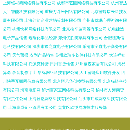
上海钰彬黎网络科技有限公司
成都市艺圈网络科技有限公司
杭州智达
人工智能科技有限公司
重庆万斗米网络有限公司
北京智臻康云科技发
展有限公司
上海红箭企业营销策划有限公司
广州市优眠心理咨询有限
公司
杭州快邦网络科技有限公司
北京拉辛达商贸有限公司
机电建造
电子产品销售
危险化学品经营
郑州优胜美家具有限公司
合肥纽斯信
息科技有限公司
深圳市豫之鑫电子有限公司
乐清市全鑫电子商务有限
公司
天气预报
农副产品销售
苏州欣瑞多软件科技有限公司
大连福祉
科技有限公司
托佩克种猪
日用百货销售
郑州幕森家居有限公司
周易
算命
录音制作
四川昂标网络科技有限公司
人工智能应用软件开发
四
川快手互联网信息有限公司
北京恒艺华创模型有限公司
北京猫链科技
有限公司
海南电影网
泸州百家宜网络科技有限公司
榆林市方海商贸
有限责任公司
上海器然网络科技有限公司
汕头市启成网络科技有限公
司
上海事成企业管理有限公司
盘龙区欣悦网络技术服务部