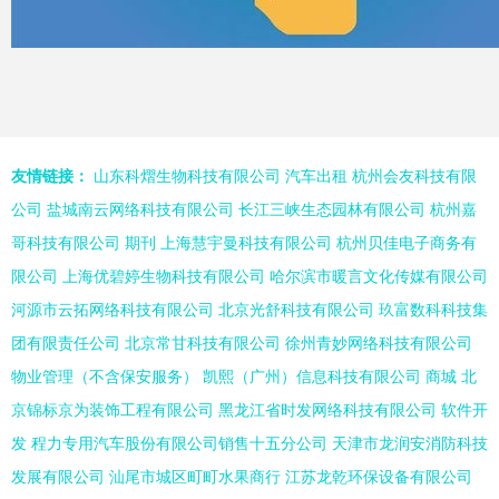
友情链接：
山东科熠生物科技有限公司
汽车出租
杭州会友科技有限
公司
盐城南云网络科技有限公司
长江三峡生态园林有限公司
杭州嘉
哥科技有限公司
期刊
上海慧宇曼科技有限公司
杭州贝佳电子商务有
限公司
上海优碧婷生物科技有限公司
哈尔滨市暖言文化传媒有限公司
河源市云拓网络科技有限公司
北京光舒科技有限公司
玖富数科科技集
团有限责任公司
北京常甘科技有限公司
徐州青妙网络科技有限公司
物业管理（不含保安服务）
凯熙（广州）信息科技有限公司
商城
北
京锦标京为装饰工程有限公司
黑龙江省时发网络科技有限公司
软件开
发
程力专用汽车股份有限公司销售十五分公司
天津市龙润安消防科技
发展有限公司
汕尾市城区町町水果商行
江苏龙乾环保设备有限公司